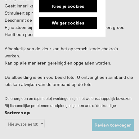
Geeft innerlijke rust.
Kies je cookies
Stimuleert spirituele en geestelijke groei.
Beschermt de aura tegen negatieve invloeden.
Weiger cookies
Fijne steen bij zwangerschap, beschermt en stimuleert groei.
Heeft een positief effect op de baarmoeder.
Afhankelijk van de kleur kan het op verschillende chakra's
werken.
Kan op alle manieren gereinigd en opgeladen worden.
De afbeelding is een voorbeeld foto. U ontvangt een armband die
iets kan afwijken van de armband op de foto.
De energieën en (spirituele) werkingen zijn niet wetenschappelijk bewezen.
Bij lichamelijke problemen raadpleeg altijd een arts of deskundige.
Sorteren op:
Review toevoegen