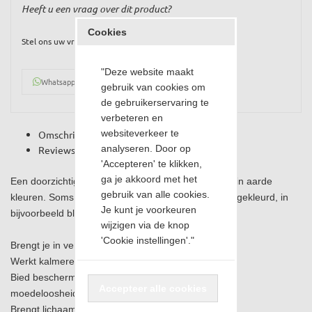
Heeft u een vraag over dit product?
Cookies
Stel ons uw vraag
"Deze website maakt
Whatsapp
gebruik van cookies om
de gebruikerservaring te
verbeteren en
websiteverkeer te
Omschrijving
analyseren. Door op
Reviews
'Accepteren' te klikken,
ga je akkoord met het
Een doorzichtige tot doorschijnende steen meestal in aarde
gebruik van alle cookies.
kleuren. Soms worden ze ook wel eens kunstmatig gekleurd, in
Je kunt je voorkeuren
bijvoorbeeld blauw, roze of paars.
wijzigen via de knop
'Cookie instellingen'."
Brengt je in verbinding met de aarde.
Werkt kalmerend en laat je veilig voelen.
Bied bescherming tegen depressieve gevoelens en
Accepteer alle cookies
moedeloosheid.
Brengt lichaam, ziel en geest in balans.