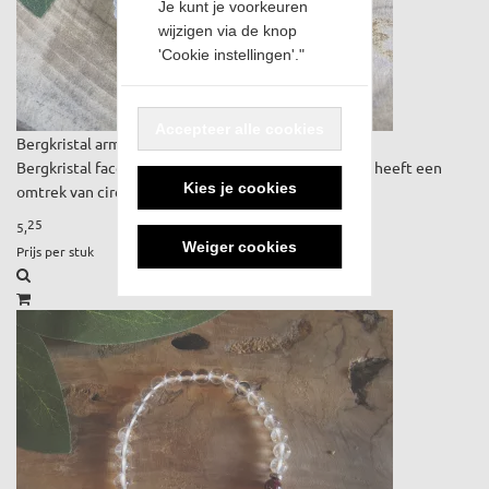
Je kunt je voorkeuren
wijzigen via de knop
'Cookie instellingen'."
Accepteer alle cookies
Bergkristal armband 4mm facet (small)
Bergkristal facet geslepen 4mm kralen. De armband heeft een
Kies je cookies
omtrek van circa. 15cm. Geschikt voor kinderen.
25
5,
Weiger cookies
Prijs per stuk