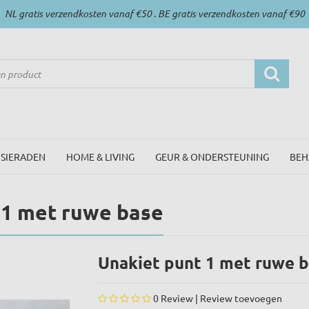
NL gratis verzendkosten vanaf €50 . BE gratis verzendkosten vanaf €90
SIERADEN
HOME & LIVING
GEUR & ONDERSTEUNING
BEH
 1 met ruwe base
Unakiet punt 1 met ruwe 
0
Review |
Review toevoegen