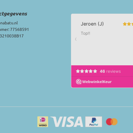
ctgegevens
nabatu.nl
mer: 77568591
03210038B17