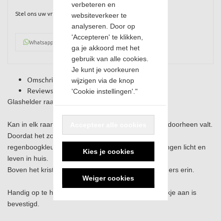
verbeteren en
Stel ons uw vraag
websiteverkeer te
analyseren. Door op
'Accepteren' te klikken,
Whatsapp
ga je akkoord met het
gebruik van alle cookies.
Je kunt je voorkeuren
Omschrijving
wijzigen via de knop
Reviews
'Cookie instellingen'."
Glashelder raamkristal
Kan in elk raam worden opgehangen waar zonlicht doorheen valt.
Accepteer alle cookies
Doordat het zonlicht wordt gebroken krijg je mooie
regenboogkleuren die op de muren stralen. Ze brengen licht en
Kies je cookies
leven in huis.
Boven het kristal hangt een levensboom met 2 vlinders erin.
Weiger cookies
Handig op te hangen door de ketting waar een haakje aan is
bevestigd.